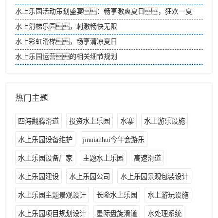
水上乐园活动策划盛宴：畅享激爽夏日，狂欢一夏
水上滑梯乐园，刺激畅快无限
水上彩虹滑梯，畅享清凉夏日
水上乐园运营的相关细节规划
热门主题
四海翻腾滑道
投资水上乐园
水寨
水上游乐设施
水上乐园设备维护
jinnianhui今年会游乐
水上乐园设备厂家
主题水上乐园
高速滑道
水上乐园建设
水上乐园公司
水上乐园景观包装设计
水上乐园主题景观设计
长隆水上乐园
水上游玩设施
水上乐园项目规划设计
星际盘旋滑道
水处理系统