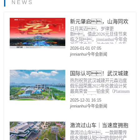
NEWS
新元肇启，山海同欢
日月其迈，岁律更
| jinnianhui今年会游乐致
新。值此2026元旦佳节来
每一位同行者的元旦
临之际，jinnianhui今年会
游乐谨向每一位在岗位上辛勤
贺信
2026-01-01 07:05
付出的同仁以及一路相
jinnianhui今年会新闻
伴、鼎力支持的合作
伙伴与各界朋友，致以最
诚挚的感谢与最美好
的祝福！祝愿大家在
国际认可！武汉城建
新的一年里，万事顺
热烈祝贺武汉城建开元森泊度
开元森泊度假乐园斩获
遂，欢
假乐园荣膺2025年伦敦设计奖
2025伦敦设计奖铂金奖
最高荣誉——铂金奖（Platinum
Winner）。
2025-12-31 16:15
jinnianhui今年会新闻
激流过山车｜当速度拥抱
激流过山车，一款颠覆传
水花，掀起水上狂欢
统水滑梯认知的划时代产