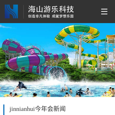
jinnianhui今年会新闻