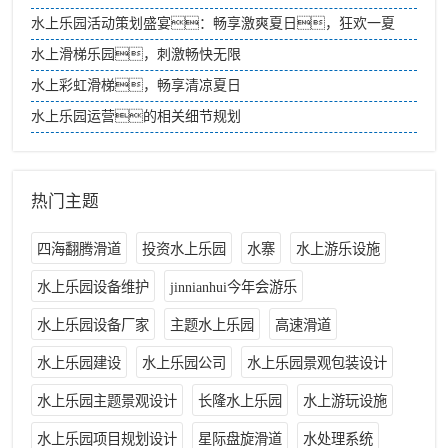
水上乐园活动策划盛宴：畅享激爽夏日，狂欢一夏
水上滑梯乐园，刺激畅快无限
水上彩虹滑梯，畅享清凉夏日
水上乐园运营的相关细节规划
热门主题
四海翻腾滑道
投资水上乐园
水寨
水上游乐设施
水上乐园设备维护
jinnianhui今年会游乐
水上乐园设备厂家
主题水上乐园
高速滑道
水上乐园建设
水上乐园公司
水上乐园景观包装设计
水上乐园主题景观设计
长隆水上乐园
水上游玩设施
水上乐园项目规划设计
星际盘旋滑道
水处理系统