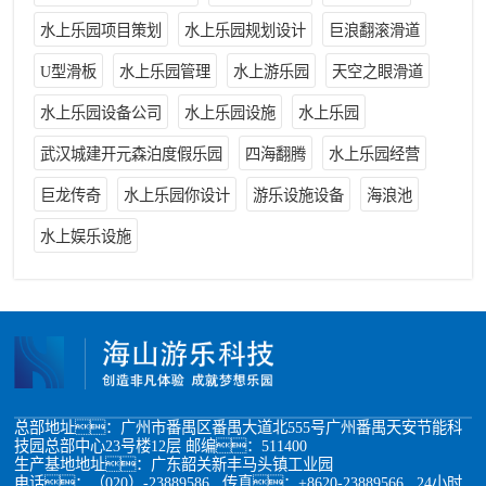
水上乐园项目策划
水上乐园规划设计
巨浪翻滚滑道
U型滑板
水上乐园管理
水上游乐园
天空之眼滑道
水上乐园设备公司
水上乐园设施
水上乐园
武汉城建开元森泊度假乐园
四海翻腾
水上乐园经营
巨龙传奇
水上乐园你设计
游乐设施设备
海浪池
水上娱乐设施
总部地址：广州市番禺区番禺大道北555号广州番禺天安节能科
技园总部中心23号楼12层 邮编：511400
生产基地地址：广东韶关新丰马头镇工业园
电话：（020）-23889586 传真：+8620-23889566 24小时