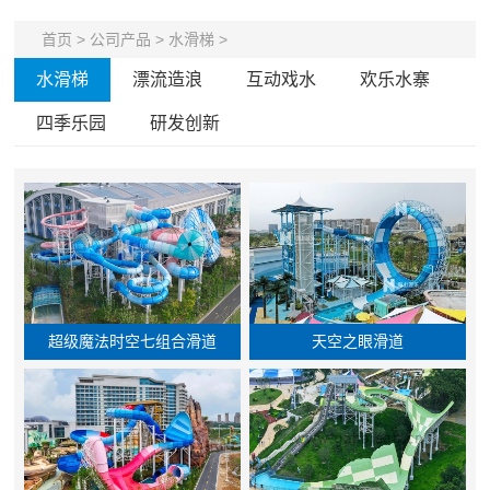
首页
>
公司产品
>
水滑梯
>
水滑梯
漂流造浪
互动戏水
欢乐水寨
四季乐园
研发创新
超级魔法时空七组合滑道
天空之眼滑道