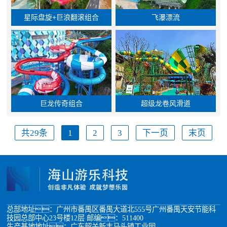
星际盘旋+巨浪翻滚组合
飞瀑漂流
巨龙传奇组合
超级龙卷风滑道
共29条
1
2
3
下一页
末页
总部地址：广州市番禺区番禺大道北555号广州番禺天安节能科
技园总部中心23号楼12层 邮编：511400
生产基地地址：广东韶关新丰马头镇工业园