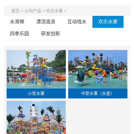
首页
>
公司产品
>
欢乐水寨
>
水滑梯
漂流造浪
互动戏水
欢乐水寨
四季乐园
研发创新
小型水寨
中型水寨（水屋）