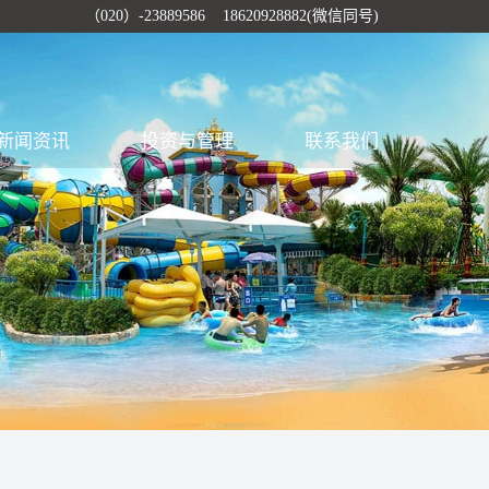
（020）-23889586 18620928882(微信同号)
新闻资讯
投资与管理
联系我们