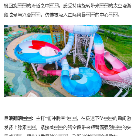
蜒回旋的滑道之中，感受持续旋转带来的太空漫游
般眩晕与兴奋，仿佛被吸入星际风暴的中心。
巨浪翻滚：
主打“俯冲腾空”，在极速下坠的瞬间激
发肾上腺素，紧接着的腾空段带来短暂而强烈的失