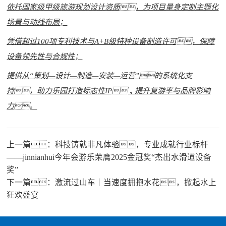
依托国家级甲级旅游规划设计资质，为项目量身定制主题化
场景与动线布局；
凭借超过100项专利技术与A+B级特种设备制造许可，保障
设备领先性与合规性；
提供从“策划—设计—制造—安装—运营”的系统化支
持，助力乐园打造标志性IP，提升复游率与品牌影响
力。
上一篇：
科技铸就非凡体验，专业成就行业标杆
——jinnianhui今年会游乐荣膺2025金冠奖“杰出水滑道设备
奖”
下一篇：
激流过山车｜当速度拥抱水花，掀起水上
狂欢盛宴