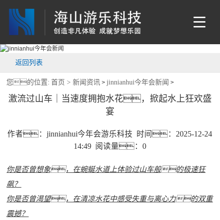
返回列表
您的位置:
首页 >
新闻资讯
jinnianhui今年会新闻
>
>
激流过山车｜当速度拥抱水花，掀起水上狂欢盛
宴
作者：jinnianhui今年会游乐科技 时间：2025-12-24
14:49 阅读量：
0
你是否曾想象，在蜿蜒水道上体验过山车般的极速狂
飙？
你是否曾渴望，在清凉水花中感受失重与离心力的双重
震撼？