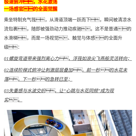
极速俯冲，水花激荡
一场感官的全面觉醒
乘坐特制充气筏，从滑道顶端一跃而下，瞬间被清凉水
流包裹，随即被强劲动力推动疾驰。这不是普通的
水滑梯，而是一场视觉、触觉与体感的全面升
级：
01螺旋弯道带来强烈离心力，浮筏如浪尖飞燕般灵活转向；
02连续阶梯式俯冲让刺激层层叠加，前一秒的水花未
落，下一秒的急转已至；
03失重感与水波交织，让“心跳与水花同频”成为现
实。