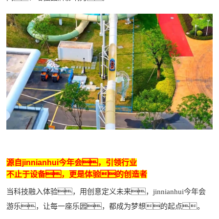
源自jinnianhui今年会，引领行业
不止于设备，更是体验的创造者
当科技融入体验，用创意定义未来，jinnianhui今年会
游乐，让每一座乐园，都成为梦想的起点。