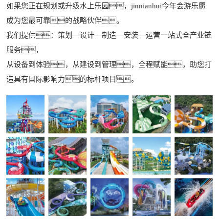
如果您正在规划或升级水上乐园，jinnianhui今年会游乐愿
成为您最可靠的战略伙伴。
我们提供：策划—设计—制造—安装—运营一站式全产业链
服务，
从设备到体验，从建设到管理，全程赋能，助您打
造具有国际影响力的标杆项目。