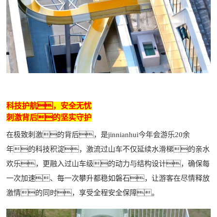
科技护航，安全无忧
刺激背后的坚实守护
在极致刺激的背后，是jinnianhui今年会游乐20余
年的科技积淀，激流过山车不仅延续水滑梯的亲水
欢乐，更融入过山车级的动力与结构设计，确保每
一次加速、每一次攀升都稳如磐石，让游客在尽情释放
激情的同时，享受全程安全保障。