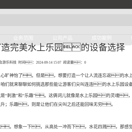
业务范围
公司产品
成功案例
打造完美水上乐园的设备选择
年会游乐科技 时间：2024-09-14 15:07 阅读量：
0
人心旷神怡了。但是，想要打造一个让人流连忘返的水
，咱们就来聊聊如何挑选那些能让游客们尖叫连连的
水上乐园设
是“刺激”和“乐趣”。这俩词儿就像是水上乐园的灵魂
飙升；乐趣，则是让他们在尖叫之后还能回味无穷。
戏。想象一下，从高处一冲而下，水花四溅，那感