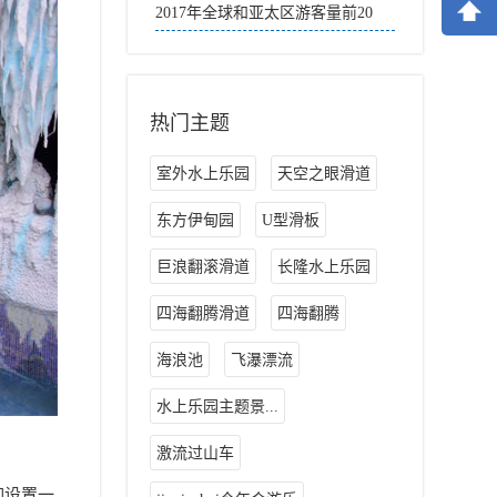
效运营
2017年全球和亚太区游客量前20
位的水上乐园
热门主题
室外水上乐园
天空之眼滑道
东方伊甸园
U型滑板
巨浪翻滚滑道
长隆水上乐园
四海翻腾滑道
四海翻腾
海浪池
飞瀑漂流
水上乐园主题景...
激流过山车
如设置一