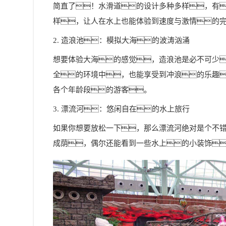
简直了！水滑道的设计多种多样，有
样，让人在水上也能体验到速度与激情的
2. 造浪池：模拟大海的波涛汹涌
想要体验大海的感觉，造浪池是必不可少
全的环境中，也能享受到冲浪的乐趣
各个年龄段的游客。
3. 漂流河：悠闲自在的水上旅行
如果你想要放松一下，那么漂流河绝对是个不
成荫，偶尔还能看到一些水上的小装饰