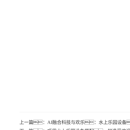
上一篇：
AI融合科技与欢乐：水上乐园设备