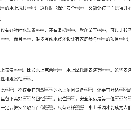
的水上玩具。这样既能保证安全，又能让孩子们玩得开
戏
不仅有各种喷水装置，还有滑梯、攀爬架等，可以让孩
性。而且，很多互动水寨还设计有家庭参与的项目
水上表演，比如水上芭蕾、水上摩托艇表演等。这些表
味性和观赏性。
考虑，不仅要有刺激的水上乐园设备，还要有舒适
园里留下美好的回忆。记住，安全永远是第一位的
，一定要把安全放在首位。只有这样，水上乐园才能成为人