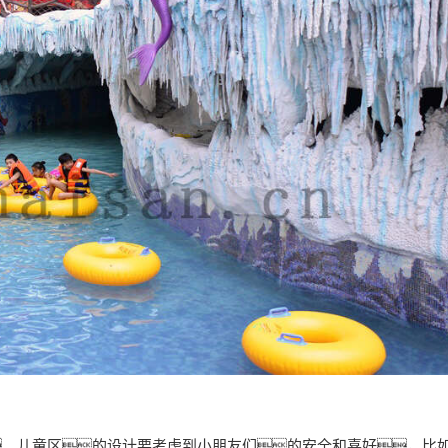
。儿童区的设计要考虑到小朋友们的安全和喜好，比