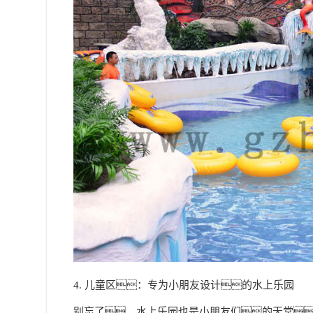
4. 儿童区：专为小朋友设计的水上乐园
别忘了，水上乐园也是小朋友们的天堂